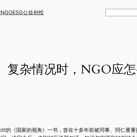
R
NGO
ESG
公益创投
搜
索
）复杂情况时，NGO应怎
.Scott的《国家的视角》一书，曾在十多年前被同事、同仁