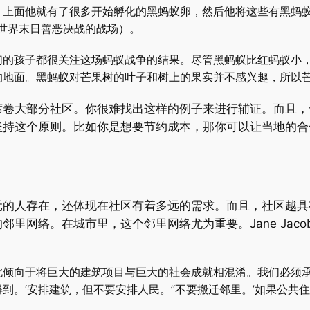
，上面他就有了很多开始孵化的黑蚂蚁卵，然后他将这些有黑蚂
经中世界末日善恶决战的战场）。
的孩子都很关注这场蚂蚁战争的结果。尽管黑蚂蚁比红蚂蚁小，
的地面。黑蚂蚁对芒果树的叶子和树上的果实并不感兴趣，所以
席卷大部分社区。你很难找出这样的例子来进行辅证。而且，
坚持这个原则。比如你是想要节约成本，那你可以让当地的合
元的人存在，还体现在社区有着多远的需求。而且，社区越具
络。在城市里，这个邻里网络尤为重要。Jane Jacobs 引用
此倾向于将巨大的建筑项目与巨大的社会成就相混淆。我们必须
到。‘安排建筑，但不要安排人民。’‘不要搬迁邻里。’如果公共