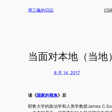
跳
周三瘋的日誌
CS
至
内
容
当面对本地（当地
8 月 14, 2017
读《
国家的视角
》后
耶鲁大学的政治学和人类学教授James C