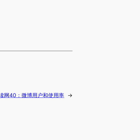
读网40：微博用户和使用率
→