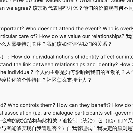
ted? How do their values differ? What critical values 
 principles can we agree? 该宗教代表哪些群体？他们
important? Who doesnot attend the event? Who is overl
ake particular care of? How do we value our re
什么人需要特别关注？我们该如何评估我们的关系？
ividual notions of identity affect our interac
tand the link between relationships and identity? How a
ty support the individual? 个人的主张是如何影响到
待碎片化的个性特征？社区怎么支持个人？
ved? Who controls them? How can they benefit? How do 
 association (i.e. are dialogue participants self-governi
r discussion? 什么样的政治结构与此相关？谁控制（统治）
参与者能够实现自我管理否？）自我管理或自我决定的原则是