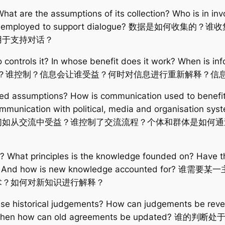
t are the assumptions of its collection? Who is in invo
niques beemployed to support dialogue? 数
用于支持对话？
controls it? In whose benefit does it work? When is inf
? 信息从哪里来？谁控制？信息会让谁受益？何时对信息进行重新解释
ged assumptions? How is communication used to benefi
ommunication with political, media and organisation s
们如从交流中受益？谁控制了交流流程？个体和群体是如何通
? What principles is the knowledge founded on? Have
mation? And how is new knowledge accounted
术？如何对新知识进行解释？
e historical judgements? How can judgements be rever
ssary, then how can old agreements be upd