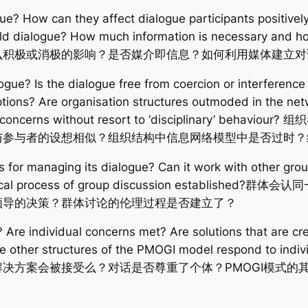
? How can they affect dialogue participants positively
ild dialogue? How much information is necessary 
么积极或消极的影响？是否媒介即信息？如何利用媒体建立对
gue? Is the dialogue free from coercion or interference
ptions? Are organisation structures outmoded in the ne
ividual concerns without resort to ‘disciplinary
与参与者的设想相似？组织结构中信息网络模型中是否过时？
 for managing its dialogue? Can it work with other gro
Is an ethical process of group discussion est
领导的决策？群体讨论的伦理过程是否建立了？
 Are individual concerns met? Are solutions that are cr
Do the other structures of the PMOGI model respond
决方案会被接受么？对话是否尊重了个体？PMOGI模式的