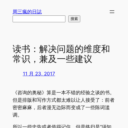
跳
周三瘋的日誌
至
搜
搜索
内
索
容
读书：解决问题的维度和
常识，兼及一些建议
11 月 23, 2017
《咨询的奥秘》算是一本不错的经验之谈的书。
但是排版和写作方式都太难以让人接受了：前者
密密麻麻，后者漫无边际而变成了一些陈词滥
调。
所以一些忠告或者值得记住，但是终归是“须知