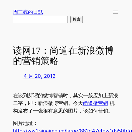
跳
周三瘋的日誌
至
搜
搜索
内
索
容
读网17：尚道在新浪微博
的营销策略
4 月 20, 2012
在谈到所谓的微博营销时，其实一般应加上新浪
二字，即：新浪微博营销。今天
尚道微营销
机
构发布了一张很有意思的图片，谈如何营销。
图片地址：
http://ww1.sinaimg.cn/large/882d47efgw1ds50bfgi