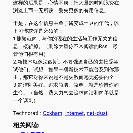
这样的后果是：心情不爽；把大量的时间浪费在
浏览上而一无所获；丢失更多的有用信息。
于是，在这个信息由鱼子酱变成土豆的年代，以
下习惯或许是必须的：
1.删繁就简，与你的现在的生活与工作无关的信
息一概斩掉。（删除大量你不常阅读的Rss，尽
管他们很有用）
2.新技术就像法西斯。不要强迫自己的去
接受尝
试
他们。试想，如果一项新技术不能普及到你那
里，那它对你来说是不是失败而毫无必要的？
3.简洁即美好。追求简洁、简单，就是珍惜你的
生命。（当然，费大力气去追求简洁和简单就是
一个讽刺）
Technorati
:
Ockham
,
internet
,
net-dust
相关阅读: