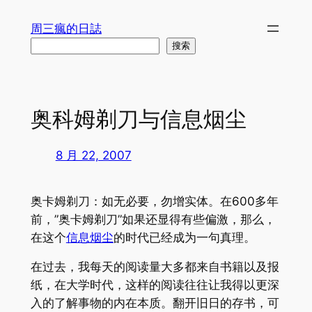
跳
周三瘋的日誌
至
搜
搜索
内
索
容
奥科姆剃刀与信息烟尘
8 月 22, 2007
奥卡姆剃刀：如无必要，勿增实体。在600多年
前，”奥卡姆剃刀”如果还显得有些偏激，那么，
在这个
信息烟尘
的时代已经成为一句真理。
在过去，我每天的阅读量大多都来自书籍以及报
纸，在大学时代，这样的阅读往往让我得以更深
入的了解事物的内在本质。翻开旧日的存书，可