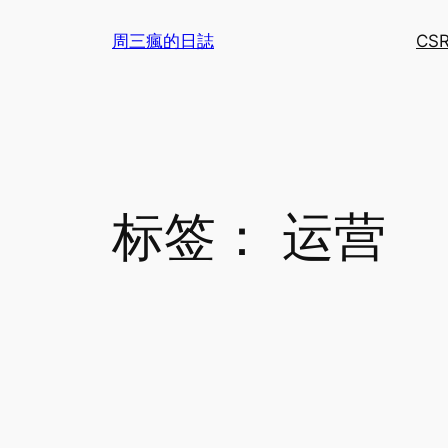
跳
周三瘋的日誌
CS
至
内
容
标签：
运营